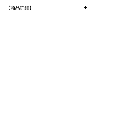
【商品詳細】
カラー
・ホワイト:お部屋を明るくしてくれる和紙
本来の色味をお楽しみいただけます。
素材
色和紙／木の実／パーツ
サイズ・仕様（数値は実測後にご記入くださ
い）
・全長：縦約23cm 横約24cm(最大寸)