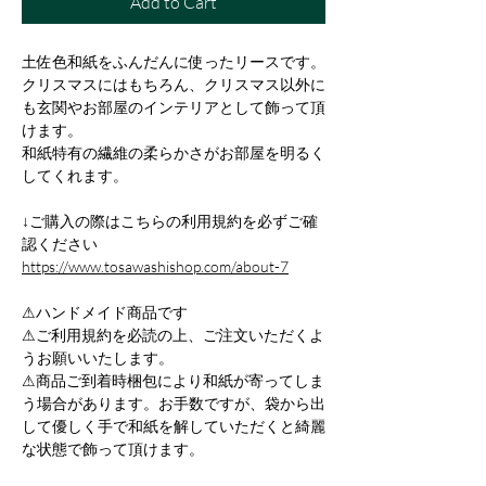
Add to Cart
土佐色和紙をふんだんに使ったリースです。
クリスマスにはもちろん、クリスマス以外に
も玄関やお部屋のインテリアとして飾って頂
けます。
和紙特有の繊維の柔らかさがお部屋を明るく
してくれます。
↓ご購入の際はこちらの利用規約を必ずご確
認ください
https://www.tosawashishop.com/about-7
⚠ハンドメイド商品です
⚠ご利用規約を必読の上、ご注文いただくよ
うお願いいたします。
⚠商品ご到着時梱包により和紙が寄ってしま
う場合があります。お手数ですが、袋から出
して優しく手で和紙を解していただくと綺麗
な状態で飾って頂けます。