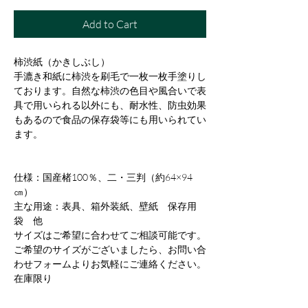
Add to Cart
柿渋紙（かきしぶし）
手漉き和紙に柿渋を刷毛で一枚一枚手塗りし
ております。自然な柿渋の色目や風合いで表
具で用いられる以外にも、耐水性、防虫効果
もあるので食品の保存袋等にも用いられてい
ます。
仕様：国産楮100％、二・三判（約64×94
㎝）
主な用途：表具、箱外装紙、壁紙 保存用
袋 他
サイズはご希望に合わせてご相談可能です。
ご希望のサイズがございましたら、お問い合
わせフォームよりお気軽にご連絡ください。
在庫限り