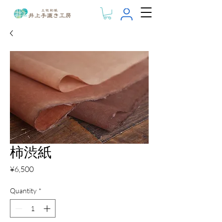
柿渋紙
Price
¥6,500
Quantity
*