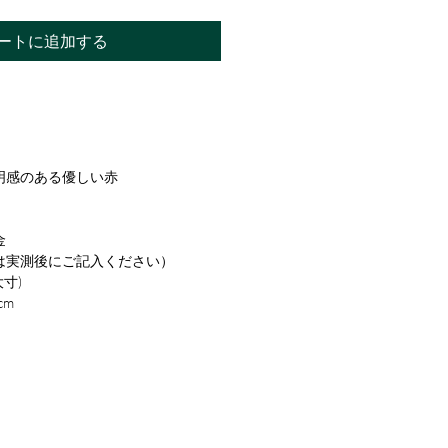
ートに追加する
明感のある優しい赤
金
は実測後にご記入ください）
大寸)
cm