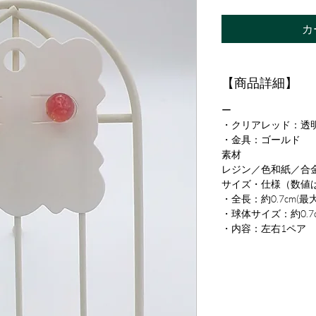
カ
【商品詳細】
ー
・クリアレッド：透
・金具：ゴールド
素材
レジン／色和紙／合
サイズ・仕様（数値
・全長：約0.7cm(最
・球体サイズ：約0.7
・内容：左右1ペア