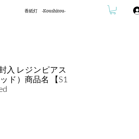
香紙灯 -Koushitou-
封入 レジンピアス
ッド）商品名 【S1
ed