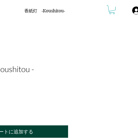
香紙灯 -Koushitou-
shitou -
ートに追加する