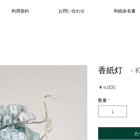
利用規約
お問い合わせ
和紙命名書
香紙灯 - Kou
価
￥4,000
格
数量
*
カ