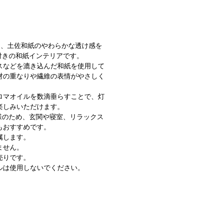
ou- は、土佐和紙のやわらかな透け感を
付きの和紙インテリアです。
スなどを漉き込んだ和紙を使用して
材の重なりや繊維の表情がやさしく
ロマオイルを数滴垂らすことで、灯
楽しみいただけます。
様のため、玄関や寝室、リラックス
もおすすめです。
属します。
ません。
売りです。
ルは使用しないでください。