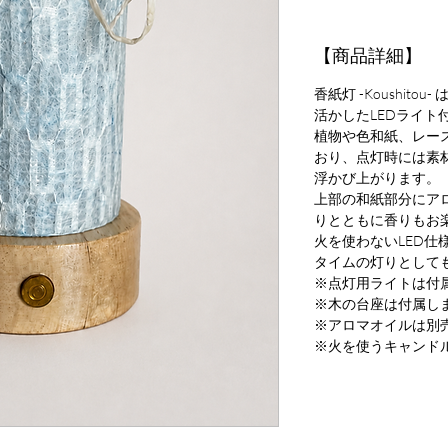
【商品詳細】
香紙灯 -Koushit
活かしたLEDライト
植物や色和紙、レー
おり、点灯時には素
浮かび上がります。
上部の和紙部分にア
りとともに香りもお
火を使わないLED仕
タイムの灯りとして
※点灯用ライトは付
※木の台座は付属し
※アロマオイルは別
※火を使うキャンド