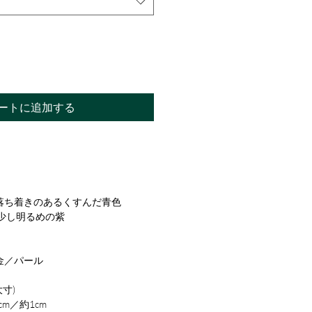
ートに追加する
落ち着きのあるくすんだ青色
少し明るめの紫
金／パール
大寸)
m／約1cm