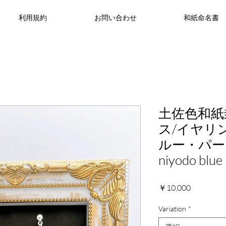
利用規約
お問い合わせ
和紙命名書
土佐色和紙
ス/イヤリ
ルー・パープ
niyodo blue
価
￥10,000
格
Variation
*