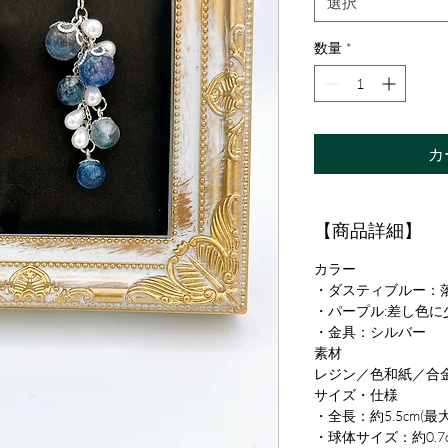
選択
数量
*
カ
【商品詳細】
カラー
・ダスティブルー：
・パープル:差し色に
・金具：シルバー
素材
レジン／色和紙／合
サイズ・仕様
・全長：約5.5cm(最
・球体サイズ：約0.7c