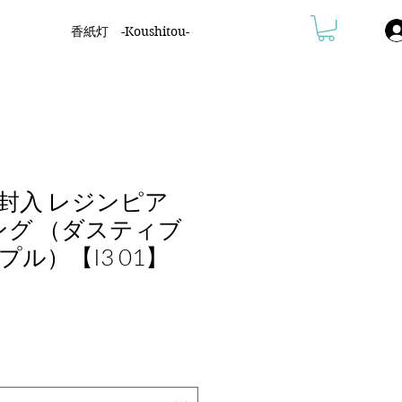
香紙灯 -Koushitou-
封入 レジンピア
ング （ダスティブ
ル）【I3 01】